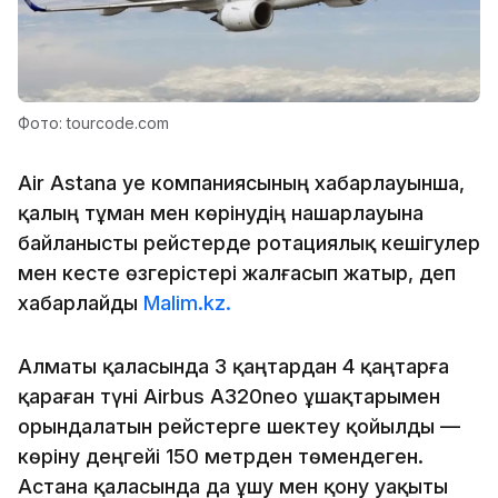
Фото: tourcode.com
Air Astana әуе компаниясының хабарлауынша,
қалың тұман мен көрінудің нашарлауына
байланысты рейстерде ротациялық кешігулер
мен кесте өзгерістері жалғасып жатыр, деп
хабарлайды
Malim.kz.
Алматы қаласында 3 қаңтардан 4 қаңтарға
қараған түні Airbus A320neo ұшақтарымен
орындалатын рейстерге шектеу қойылды —
көріну деңгейі 150 метрден төмендеген.
Астана қаласында да ұшу мен қону уақыты