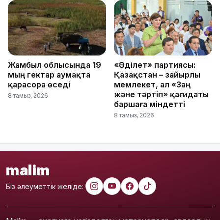
Жамбыл облысында 19
«Әділет» партиясы:
мың гектар аумақта
Қазақстан – зайырлы
қарасора өседі
мемлекет, ал «Заң
және тәртіп» қағидаты
8 тамыз, 2026
баршаға міндетті
8 тамыз, 2026
malim
Біз әлеуметтік желіде: