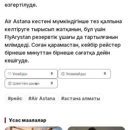
өзгертілуде.
Air Astana кестені мүмкіндігінше тез қалпына
келтіруге тырысып жатқанын, бұл үшін
FlyArystan резервтік ұшағы да тартылғанын
мәлімдеді. Соған қарамастан, кейбір рейстер
бірнеше минуттан бірнеше сағатқа дейін
кешігуде.
🤍 Ұнайды
😞 Ұнамайды
0
0
😡 Шектен шыққан
0
#рейс
#Air Astana
#астана алматы
Ұқсас мақалалар