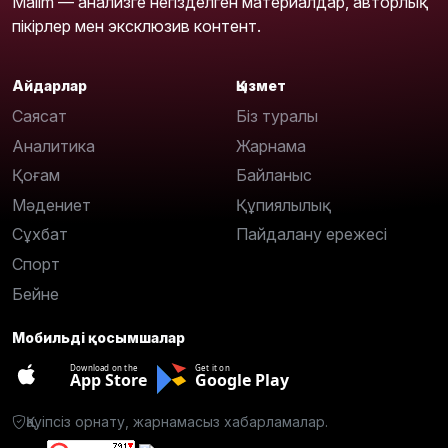
Malim — анализге негізделген материалдар, авторлық
пікірлер мен эксклюзив контент.
Айдарлар
Қызмет
Саясат
Біз туралы
Аналитика
Жарнама
Қоғам
Байланыс
Мәдениет
Құпиялылық
Сұхбат
Пайдалану ережесі
Спорт
Бейне
Мобильді қосымшалар
Download on the
Get it on
App Store
Google Play
Қауіпсіз орнату, жарнамасыз хабарламалар.