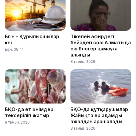
Бүгін – Құрылысшылар
Тікелей эфирдегі
күні
бейәдеп сөз: Алматыда
екі блогер қамауға
Бүгін, 08:41
алынды
8 тамыз, 2026
БҚО-да ет өнімдері
БҚО-да құтқарушылар
тексеріліп жатыр
Жайықта ер адамды
ажалдан арашалады
8 тамыз, 2026
8 тамыз, 2026