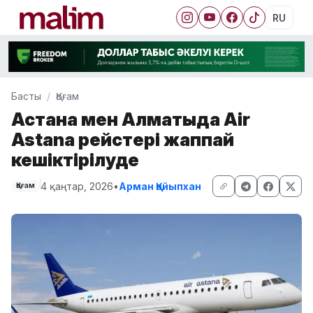
RU
Басты
Қоғам
Астана мен Алматыда Air
Astana рейстері жаппай
кешіктірілуде
4 қаңтар, 2026
•
Арман Қайыпхан
Қоғам