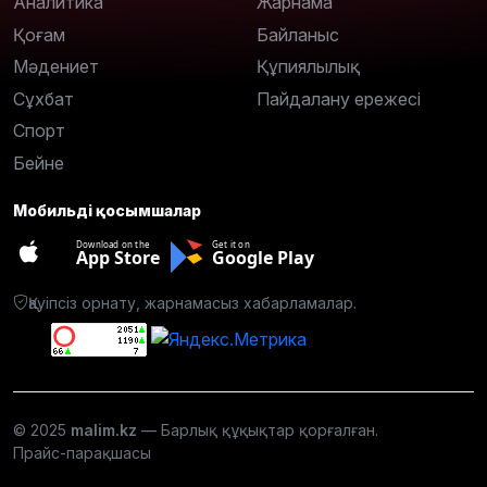
Аналитика
Жарнама
Қоғам
Байланыс
Мәдениет
Құпиялылық
Сұхбат
Пайдалану ережесі
Спорт
Бейне
Мобильді қосымшалар
Download on the
Get it on
App Store
Google Play
Қауіпсіз орнату, жарнамасыз хабарламалар.
© 2025
malim.kz
— Барлық құқықтар қорғалған.
Прайс-парақшасы