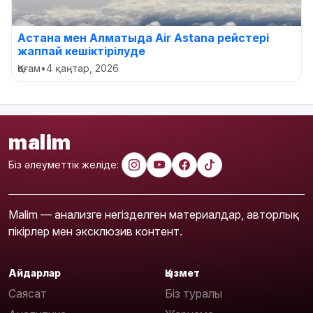
Астана мен Алматыда Air Astana рейстері
жаппай кешіктірілуде
Қоғам
•
4 қаңтар, 2026
malim
Біз әлеуметтік желіде:
Malim — анализге негізделген материалдар, авторлық
пікірлер мен эксклюзив контент.
Айдарлар
Қызмет
Саясат
Біз туралы