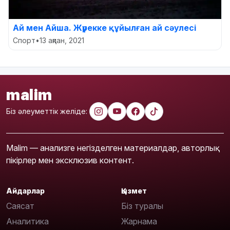
Ай мен Айша. Жүрекке құйылған ай сәулесі
Спорт
•
13 ақпан, 2021
malim
Біз әлеуметтік желіде:
Malim — анализге негізделген материалдар, авторлық
пікірлер мен эксклюзив контент.
Айдарлар
Қызмет
Саясат
Біз туралы
Аналитика
Жарнама