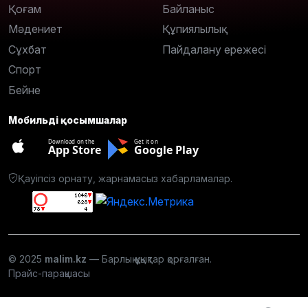
Қоғам
Байланыс
Мәдениет
Құпиялылық
Сұхбат
Пайдалану ережесі
Спорт
Бейне
Мобильді қосымшалар
Download on the
Get it on
App Store
Google Play
Қауіпсіз орнату, жарнамасыз хабарламалар.
© 2025
malim.kz
— Барлық құқықтар қорғалған.
Прайс-парақшасы