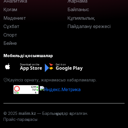
Аналитика
Жарнама
Қоғам
Байланыс
Мәдениет
Құпиялылық
Сұхбат
Пайдалану ережесі
Спорт
Бейне
Мобильді қосымшалар
Download on the
Get it on
App Store
Google Play
Қауіпсіз орнату, жарнамасыз хабарламалар.
© 2025
malim.kz
— Барлық құқықтар қорғалған.
Прайс-парақшасы