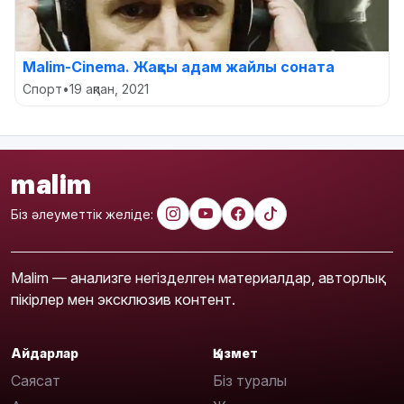
Malim-Сinema. Жақсы адам жайлы соната
Спорт
•
19 ақпан, 2021
malim
Біз әлеуметтік желіде:
Malim — анализге негізделген материалдар, авторлық
пікірлер мен эксклюзив контент.
Айдарлар
Қызмет
Саясат
Біз туралы