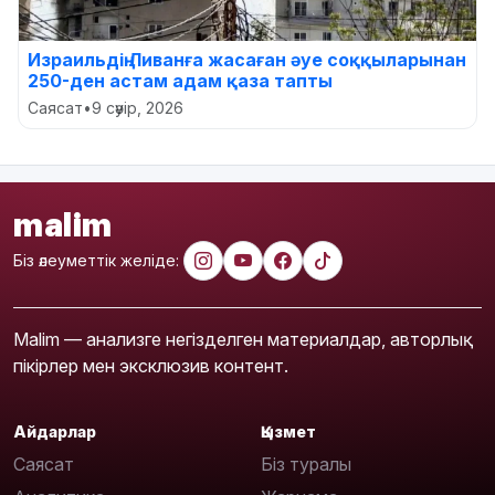
Израильдің Ливанға жасаған әуе соққыларынан
250-ден астам адам қаза тапты
Саясат
•
9 сәуір, 2026
malim
Біз әлеуметтік желіде:
Malim — анализге негізделген материалдар, авторлық
пікірлер мен эксклюзив контент.
Айдарлар
Қызмет
Саясат
Біз туралы