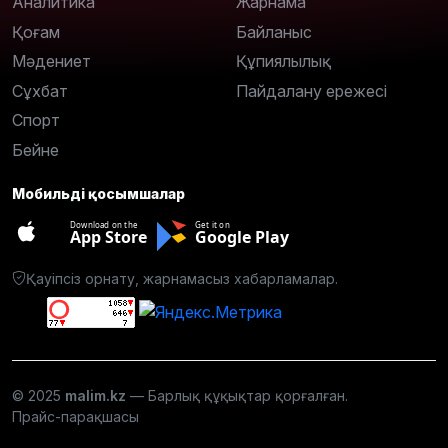
Аналитика
Жарнама
Қоғам
Байланыс
Мәдениет
Құпиялылық
Сұхбат
Пайдалану ережесі
Спорт
Бейне
Мобильді қосымшалар
Download on the
Get it on
App Store
Google Play
Қауіпсіз орнату, жарнамасыз хабарламалар.
© 2025
malim.kz
— Барлық құқықтар қорғалған.
Прайс-парақшасы