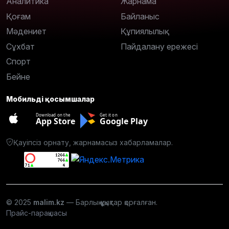
Аналитика
Жарнама
Қоғам
Байланыс
Мәдениет
Құпиялылық
Сұхбат
Пайдалану ережесі
Спорт
Бейне
Мобильді қосымшалар
Download on the
Get it on
App Store
Google Play
Қауіпсіз орнату, жарнамасыз хабарламалар.
© 2025
malim.kz
— Барлық құқықтар қорғалған.
Прайс-парақшасы