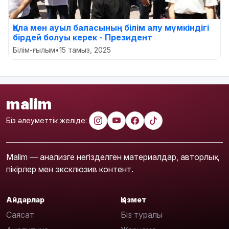
Қала мен ауыл баласының білім алу мүмкіндігі
бірдей болуы керек - Президент
Білім-ғылым
•
15 тамыз, 2025
malim
Біз әлеуметтік желіде:
Malim — анализге негізделген материалдар, авторлық
пікірлер мен эксклюзив контент.
Айдарлар
Қызмет
Саясат
Біз туралы