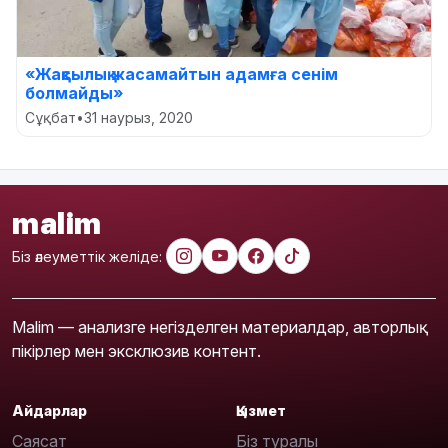
«Жақсылық жасамайтын адамға сенім
болмайды»
Сұқбат
•
31 наурыз, 2020
malim
Біз әлеуметтік желіде:
Malim — анализге негізделген материалдар, авторлық
пікірлер мен эксклюзив контент.
Айдарлар
Қызмет
Саясат
Біз туралы