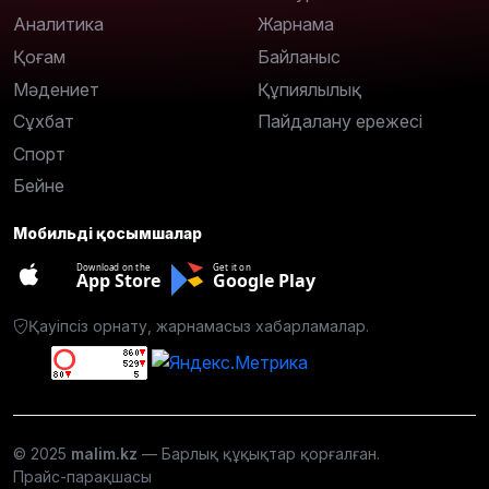
Аналитика
Жарнама
Қоғам
Байланыс
Мәдениет
Құпиялылық
Сұхбат
Пайдалану ережесі
Спорт
Бейне
Мобильді қосымшалар
Download on the
Get it on
App Store
Google Play
Қауіпсіз орнату, жарнамасыз хабарламалар.
© 2025
malim.kz
— Барлық құқықтар қорғалған.
Прайс-парақшасы