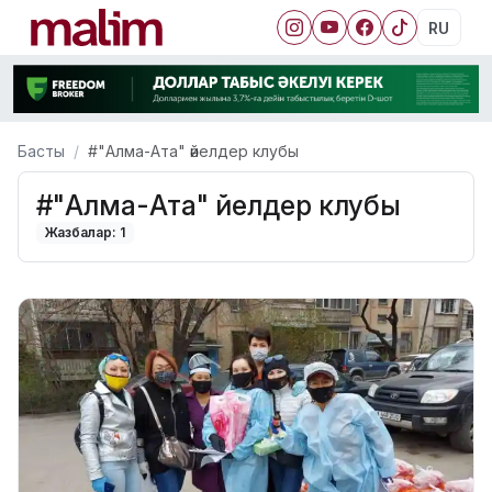
RU
Басты
#"Алма-Ата" әйелдер клубы
#"Алма-Ата" әйелдер клубы
Жазбалар: 1