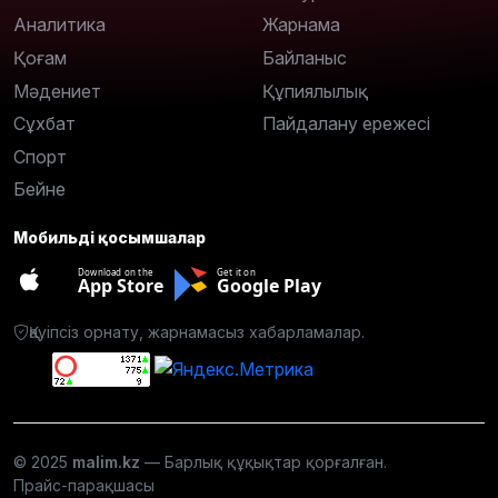
Аналитика
Жарнама
Қоғам
Байланыс
Мәдениет
Құпиялылық
Сұхбат
Пайдалану ережесі
Спорт
Бейне
Мобильді қосымшалар
Download on the
Get it on
App Store
Google Play
Қауіпсіз орнату, жарнамасыз хабарламалар.
© 2025
malim.kz
— Барлық құқықтар қорғалған.
Прайс-парақшасы