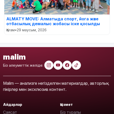
ALMATY MOVE: Алматыда спорт, йога және
отбасылық демалыс жобасы іске қосылды
Қоғам
•
29 маусым, 2026
malim
Біз әлеуметтік желіде:
Malim — анализге негізделген материалдар, авторлық
пікірлер мен эксклюзив контент.
Айдарлар
Қызмет
Саясат
Біз туралы