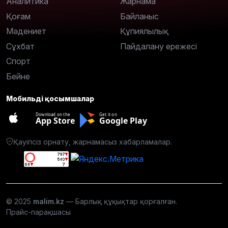
Аналитика
Жарнама
Қоғам
Байланыс
Мәдениет
Құпиялылық
Сұхбат
Пайдалану ережесі
Спорт
Бейне
Мобильді қосымшалар
Download on the
Get it on
App Store
Google Play
Қауіпсіз орнату, жарнамасыз хабарламалар.
© 2025
malim.kz
— Барлық құқықтар қорғалған.
Прайс-парақшасы