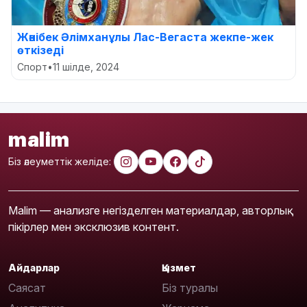
Жәнібек Әлімханұлы Лас-Вегаста жекпе-жек
өткізеді
Спорт
•
11 шілде, 2024
malim
Біз әлеуметтік желіде:
Malim — анализге негізделген материалдар, авторлық
пікірлер мен эксклюзив контент.
Айдарлар
Қызмет
Саясат
Біз туралы