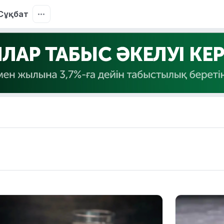
Сұқбат