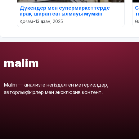
Дүкендер мен супермаркеттерде
С
арақ-шарап сатылмауы мүмкін
т
Қоғам
•
13 қазан, 2025
Ә
malim
Malim — анализге негізделген материалдар,
авторлық пікірлер мен эксклюзив контент.