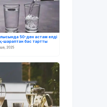
лысында 50-ден астам елді
қ-шараптан бас тартты
аша, 2025