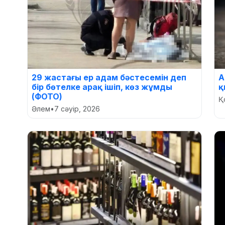
29 жастағы ер адам бәстесемін деп
А
бір бөтелке арақ ішіп, көз жұмды
қ
(ФОТО)
Қ
Әлем
•
7 сәуір, 2026