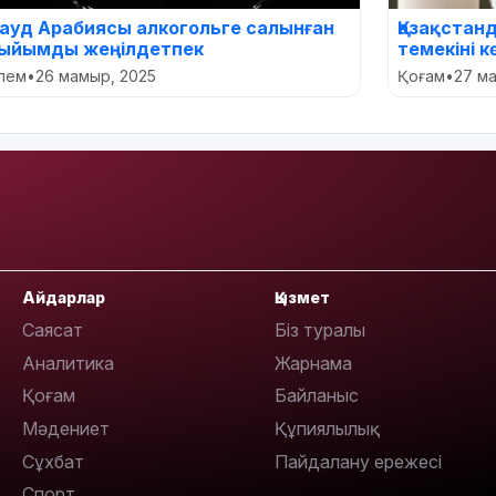
ауд Арабиясы алкогольге салынған
Қазақстан
ыйымды жеңілдетпек
темекіні 
лем
•
26 мамыр, 2025
Қоғам
•
27 м
Айдарлар
Қызмет
Саясат
Біз туралы
Аналитика
Жарнама
Қоғам
Байланыс
Мәдениет
Құпиялылық
Сұхбат
Пайдалану ережесі
Спорт