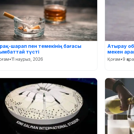
рақ-шарап пен темекінің бағасы
Атырау об
ымбаттай түсті
мекен ара
оғам
•
11 наурыз, 2026
Қоғам
•
9 қар