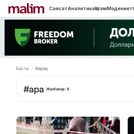
Саясат
Аналитика
Қоғам
Мәдениет
Басты
#арақ
#арақ
Жазбалар: 6