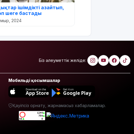
дықтар ішімдікті азайтып,
көп шеге бастады
амыр, 2024
Біз әлеуметтік желіде:
Мобильді қосымшалар
Download on the
Get it on
App Store
Google Play
Қауіпсіз орнату, жарнамасыз хабарламалар.