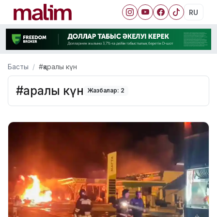
RU
Басты
#қаралы күн
#қаралы күн
Жазбалар: 2