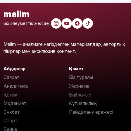
malim
Біз әлеуметтік желіде:
Malim — анализге негізделген материалдар, авторлық
пікірлер мен эксклюзив контент.
Айдарлар
Қызмет
Саясат
Біз туралы
Аналитика
Жарнама
Қоғам
Байланыс
Мәдениет
Құпиялылық
Сұхбат
Пайдалану ережесі
Спорт
Бейне