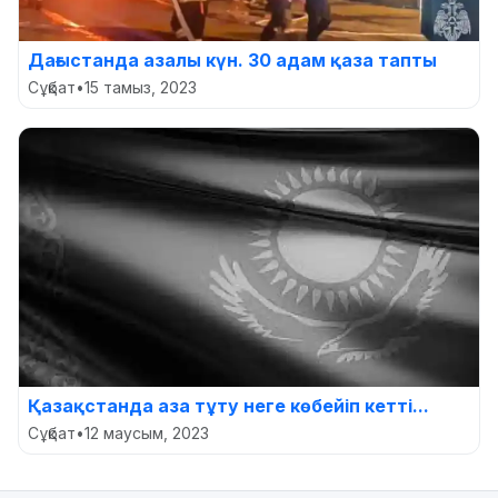
Дағыстанда азалы күн. 30 адам қаза тапты
Сұқбат
•
15 тамыз, 2023
Қазақстанда аза тұту неге көбейіп кетті...
Сұқбат
•
12 маусым, 2023