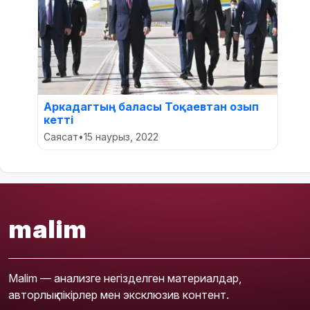
Аркадагтың баласы Тоқаевтан озып
кетті
Саясат
•
15 наурыз, 2022
malim
Malim — анализге негізделген материалдар,
авторлық пікірлер мен эксклюзив контент.