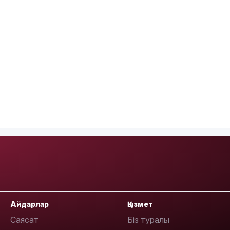
Айдарлар
Қызмет
Саясат
Біз туралы