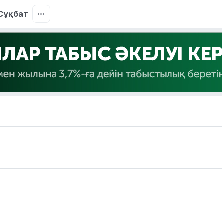
Сұқбат