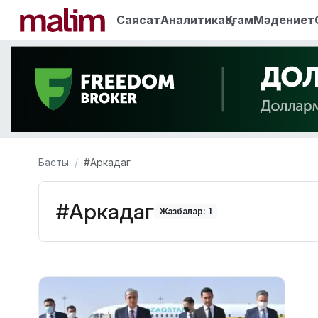
Саясат
Аналитика
Қоғам
Мәдениет
Басты
#Аркадаг
#Аркадаг
Жазбалар: 1