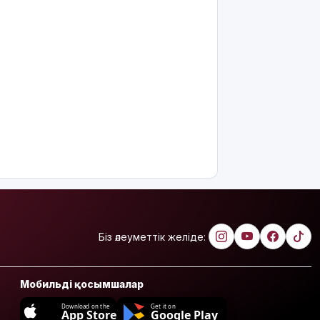
Біз әлеуметтік желіде:
Мобильді қосымшалар
Download on the
Get it on
App Store
Google Play