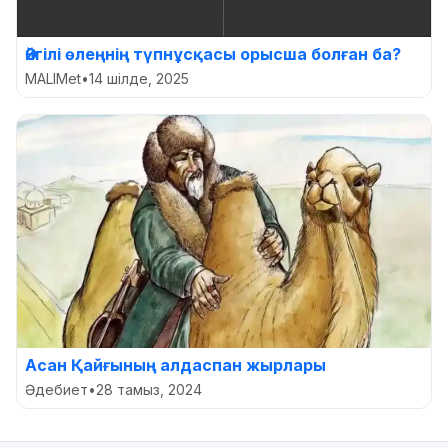
Әйгілі өлеңнің түпнұсқасы орысша болған ба?
MALIMet
•
14 шілде, 2025
Асан Қайғының алдаспан жырлары
Әдебиет
•
28 тамыз, 2024