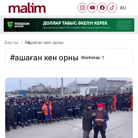
RU
Басты
#Қашаған кен орны
#Қашаған кен орны
Жазбалар: 1