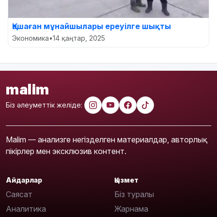
Қашаған мұнайшылары ереуілге шықты
Экономика
•
14 қаңтар, 2025
malim
Біз әлеуметтік желіде:
Malim — анализге негізделген материалдар, авторлық
пікірлер мен эксклюзив контент.
Айдарлар
Қызмет
Саясат
Біз туралы
Аналитика
Жарнама