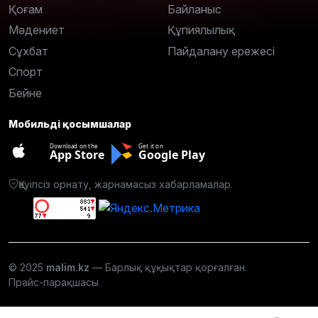
Қоғам
Байланыс
Мәдениет
Құпиялылық
Сұхбат
Пайдалану ережесі
Спорт
Бейне
Мобильді қосымшалар
Download on the
Get it on
App Store
Google Play
Қауіпсіз орнату, жарнамасыз хабарламалар.
© 2025
malim.kz
— Барлық құқықтар қорғалған.
Прайс-парақшасы