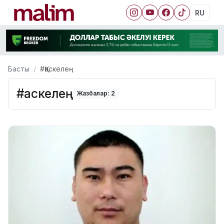
RU
Басты
#Қаскелең
#Қаскелең
Жазбалар: 2