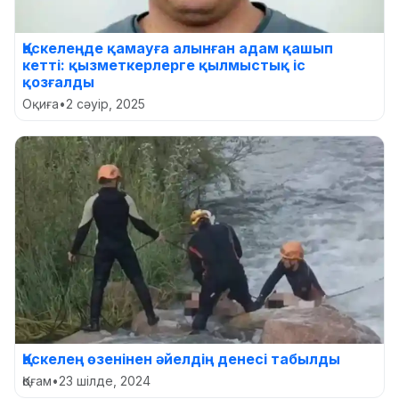
Қаскелеңде қамауға алынған адам қашып
кетті: қызметкерлерге қылмыстық іс
қозғалды
Оқиға
•
2 сәуір, 2025
Қаскелең өзенінен әйелдің денесі табылды
Қоғам
•
23 шілде, 2024