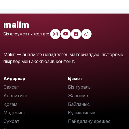
malim
Біз әлеуметтік желіде:
Malim — анализге негізделген материалдар, авторлық
пікірлер мен эксклюзив контент.
Айдарлар
Қызмет
Саясат
Біз туралы
Аналитика
Жарнама
Қоғам
Байланыс
Мәдениет
Құпиялылық
Сұхбат
Пайдалану ережесі