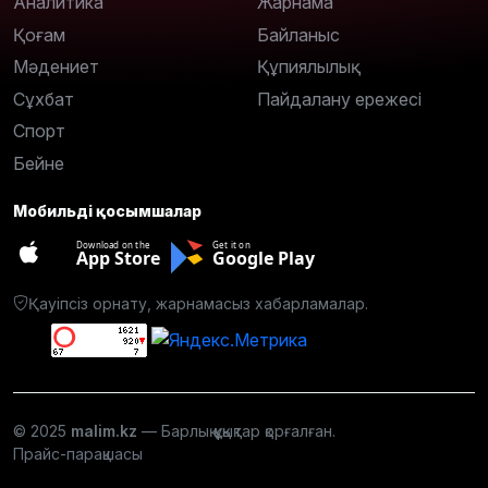
Аналитика
Жарнама
Қоғам
Байланыс
Мәдениет
Құпиялылық
Сұхбат
Пайдалану ережесі
Спорт
Бейне
Мобильді қосымшалар
Download on the
Get it on
App Store
Google Play
Қауіпсіз орнату, жарнамасыз хабарламалар.
© 2025
malim.kz
— Барлық құқықтар қорғалған.
Прайс-парақшасы