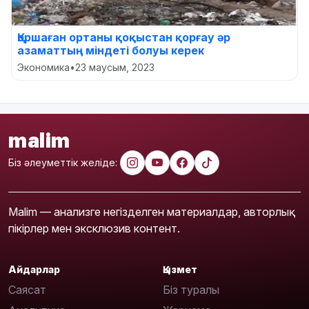
Қоршаған ортаны қоқыстан қорғау әр
азаматтың міндеті болуы керек
Экономика
•
23 маусым, 2023
malim
Біз әлеуметтік желіде:
Malim — анализге негізделген материалдар, авторлық
пікірлер мен эксклюзив контент.
Айдарлар
Қызмет
Саясат
Біз туралы