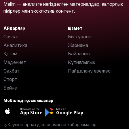
Malim — анализге негізделген материалдар, авторлық
пікірлер мен эксклюзив контент.
Айдарлар
Қызмет
Саясат
Біз туралы
Аналитика
Жарнама
Қоғам
Байланыс
Мәдениет
Құпиялылық
Сұхбат
Пайдалану ережесі
Спорт
Бейне
Мобильді қосымшалар
Download on the
Get it on
App Store
Google Play
Қауіпсіз орнату, жарнамасыз хабарламалар.