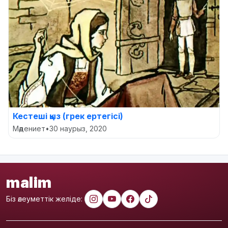
Кестеші қыз (грек ертегісі)
Мәдениет
•
30 наурыз, 2020
malim
Біз әлеуметтік желіде: