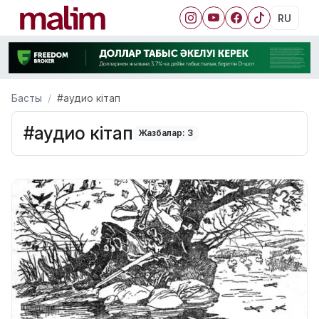
RU
Басты
#аудио кітап
#аудио кітап
Жазбалар: 3