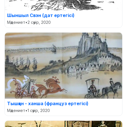
Шыншыл Свэн (дат ертегісі)
Мәдениет
•
2 сәуір, 2020
Тышқан - ханша (француз ертегісі)
Мәдениет
•
1 сәуір, 2020