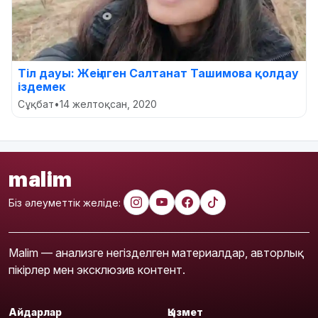
Тіл дауы: Жеңілген Салтанат Ташимова қолдау
іздемек
Сұқбат
•
14 желтоқсан, 2020
malim
Біз әлеуметтік желіде:
Malim — анализге негізделген материалдар, авторлық
пікірлер мен эксклюзив контент.
Айдарлар
Қызмет