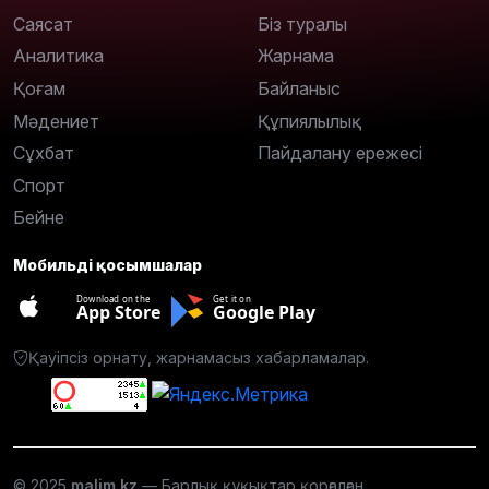
Саясат
Біз туралы
Аналитика
Жарнама
Қоғам
Байланыс
Мәдениет
Құпиялылық
Сұхбат
Пайдалану ережесі
Спорт
Бейне
Мобильді қосымшалар
Download on the
Get it on
App Store
Google Play
Қауіпсіз орнату, жарнамасыз хабарламалар.
© 2025
malim.kz
— Барлық құқықтар қорғалған.