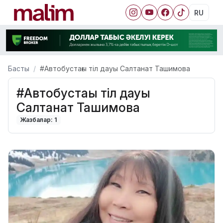
RU
Басты
#Автобустағы тіл дауы Салтанат Ташимова
#Автобустағы тіл дауы
Салтанат Ташимова
Жазбалар: 1