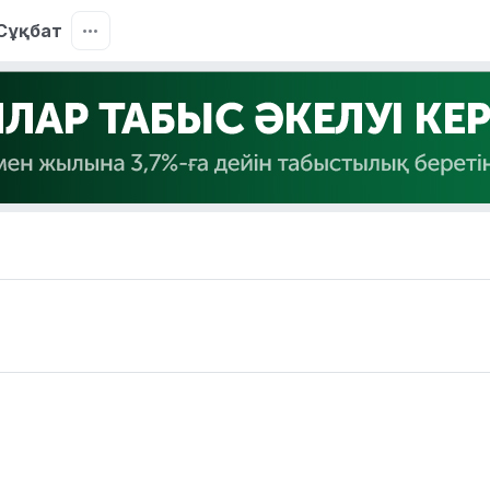
Сұқбат