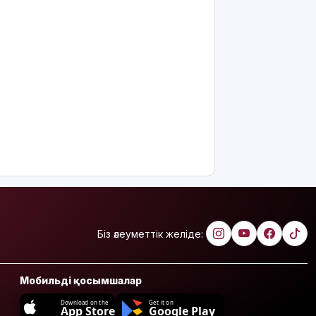
Біз әлеуметтік желіде:
Мобильді қосымшалар
Download on the
Get it on
App Store
Google Play