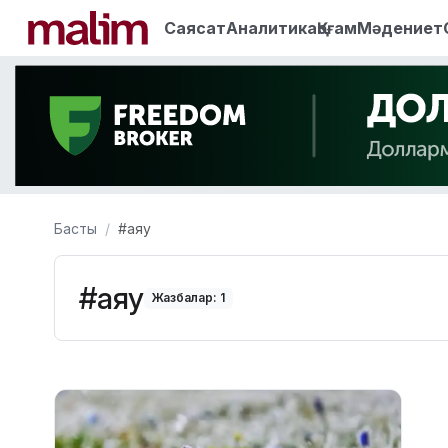
Саясат
Аналитика
Қоғам
Мәдениет
Басты
#аяу
#аяу
Жазбалар: 1