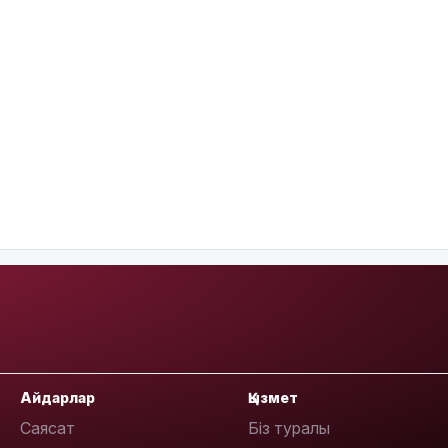
Айдарлар
Қызмет
Саясат
Біз туралы