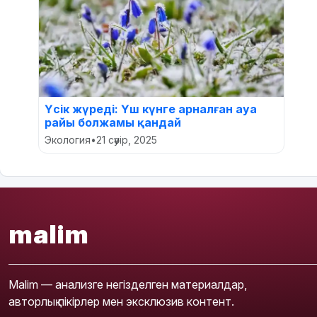
Үсік жүреді: Үш күнге арналған ауа
райы болжамы қандай
Экология
•
21 сәуір, 2025
malim
Malim — анализге негізделген материалдар,
авторлық пікірлер мен эксклюзив контент.