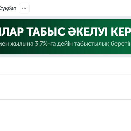
Сұқбат