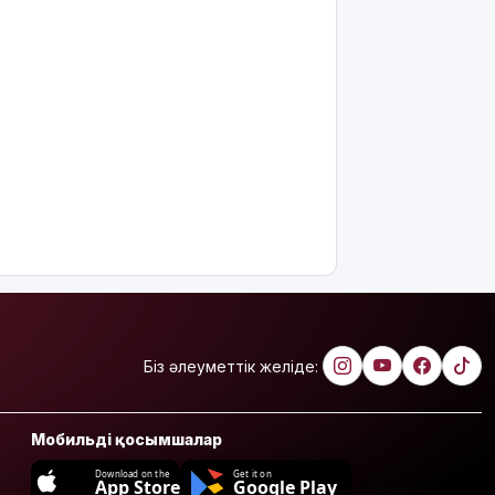
Біз әлеуметтік желіде:
Мобильді қосымшалар
Download on the
Get it on
App Store
Google Play