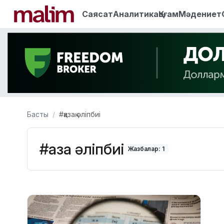
Саясат
Аналитика
Қоғам
Мәдениет
Басты
#қазақ әліпбиі
#қазақ әліпбиі
Жазбалар: 1