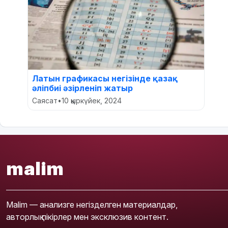
Латын графикасы негізінде қазақ
әліпбиі әзірленіп жатыр
Саясат
•
10 қыркүйек, 2024
malim
Malim — анализге негізделген материалдар,
авторлық пікірлер мен эксклюзив контент.