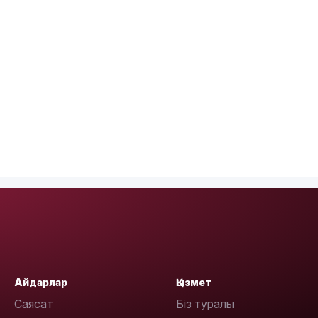
Айдарлар
Қызмет
Саясат
Біз туралы