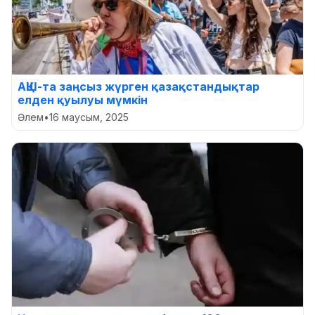
АҚШ-та заңсыз жүрген қазақстандықтар
елден қуылуы мүмкін
Әлем
•
16 маусым, 2025