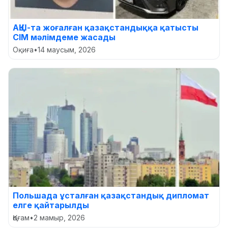
АҚШ-та жоғалған қазақстандыққа қатысты
СІМ мәлімдеме жасады
Оқиға
•
14 маусым, 2026
Польшада ұсталған қазақстандық дипломат
елге қайтарылды
Қоғам
•
2 мамыр, 2026