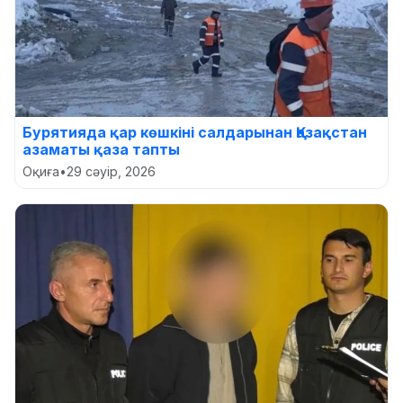
Бурятияда қар көшкіні салдарынан Қазақстан
азаматы қаза тапты
Оқиға
•
29 сәуір, 2026