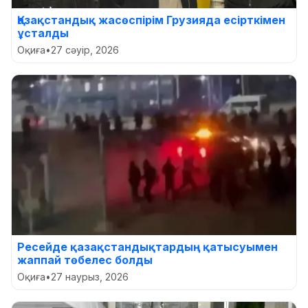
Қазақстандық жасөспірім Грузияда есірткімен
ұсталды
Оқиға
•
27 сәуір, 2026
Ресейде қазақстандықтардың қатысуымен
жаппай төбелес болды
Оқиға
•
27 наурыз, 2026