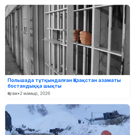
Польшада тұтқындалған Қазақстан азаматы
бостандыққа шықты
Қоғам
•
2 мамыр, 2026