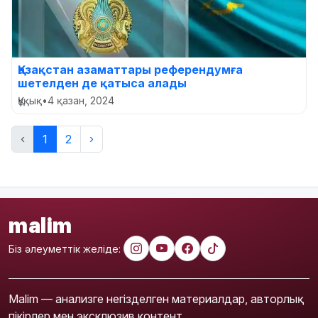
Қазақстан азаматтары референдумға
шетелден де қатыса алады
Құқық
•
4 қазан, 2024
‹
1
2
›
malim
Біз әлеуметтік желіде:
Malim — анализге негізделген материалдар, авторлық
пікірлер мен эксклюзив контент.