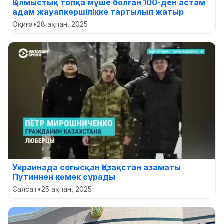
Қылмыстық топқа мүше болған 100-ден астам
адам жауапкершілікке тартылып жатыр
Оқиға
•
28 ақпан, 2025
Украинада соғысқан Қазақстан азаматы
Путиннен көмек сұрады
Саясат
•
25 ақпан, 2025