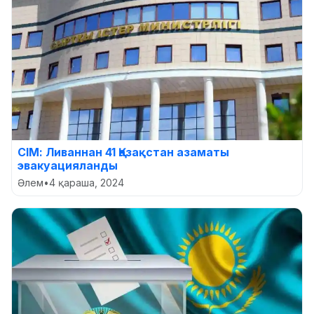
СІМ: Ливаннан 41 Қазақстан азаматы
эвакуацияланды
Әлем
•
4 қараша, 2024