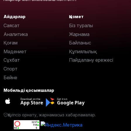
Айдарлар
Қызмет
Саясат
Біз туралы
Аналитика
Жарнама
Қоғам
Байланыс
Мәдениет
Құпиялылық
Сұхбат
Пайдалану ережесі
Спорт
Бейне
Мобильді қосымшалар
Download on the
Get it on
App Store
Google Play
Қауіпсіз орнату, жарнамасыз хабарламалар.