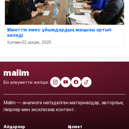
Үкіметтік емес ұйымдардың маңызы артып
келеді
Қоғам
•
22 шілде, 2025
malim
Біз әлеуметтік желіде:
Malim — анализге негізделген материалдар, авторлық
пікірлер мен эксклюзив контент.
Айдарлар
Қызмет