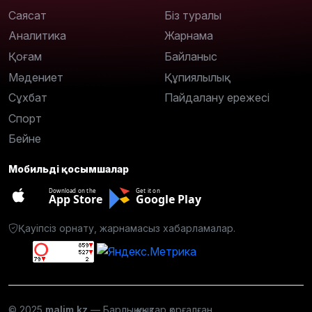
Саясат
Біз туралы
Аналитика
Жарнама
Қоғам
Байланыс
Мәдениет
Құпиялылық
Сұхбат
Пайдалану ережесі
Спорт
Бейне
Мобильді қосымшалар
Download on the
Get it on
App Store
Google Play
Қауіпсіз орнату, жарнамасыз хабарламалар.
© 2025
malim.kz
— Барлық құқықтар қорғалған.