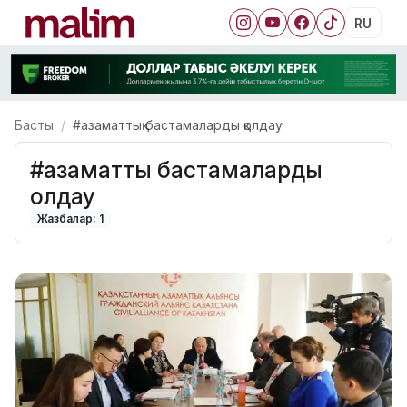
RU
Басты
#азаматтық бастамаларды қолдау
#азаматтық бастамаларды
қолдау
Жазбалар: 1