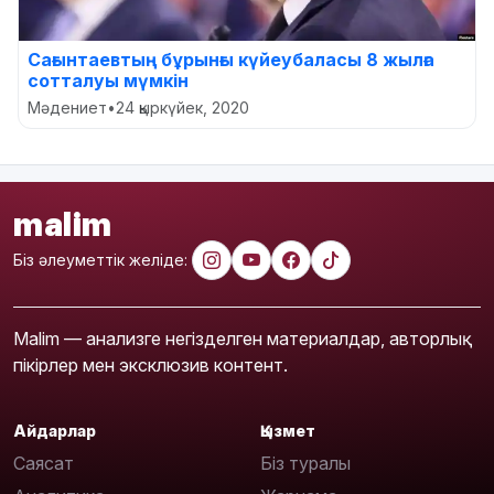
Сағынтаевтың бұрынғы күйеубаласы 8 жылға
сотталуы мүмкін
Мәдениет
•
24 қыркүйек, 2020
malim
Біз әлеуметтік желіде:
Malim — анализге негізделген материалдар, авторлық
пікірлер мен эксклюзив контент.
Айдарлар
Қызмет
Саясат
Біз туралы