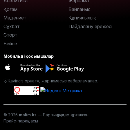
Аналитика
Жарнама
Қоғам
Байланыс
Мәдениет
Құпиялылық
Сұхбат
Пайдалану ережесі
Спорт
Бейне
Мобильді қосымшалар
Download on the
Get it on
App Store
Google Play
Қауіпсіз орнату, жарнамасыз хабарламалар.
© 2025
malim.kz
— Барлық құқықтар қорғалған.
Прайс-парақшасы