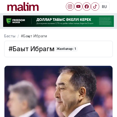
RU
Басты
#Бақыт Ибрагм
#Бақыт Ибрагм
Жазбалар: 1