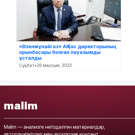
«Өзенмұнайгаз» АҚ бас директорының
орынбасары болған лауазымды
ұсталды
Сұқбат
•
26 маусым, 2023
malim
Malim — анализге негізделген материалдар,
авторлық пікірлер мен эксклюзив контент.