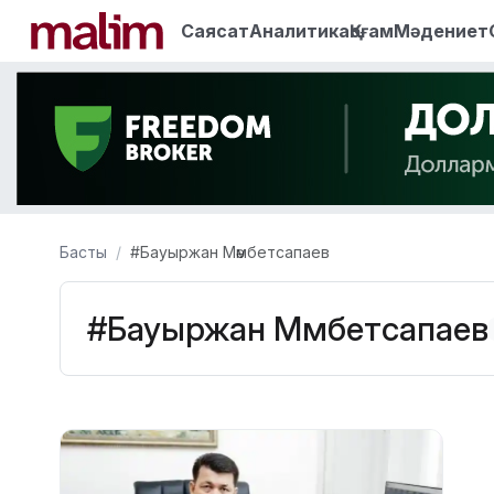
Саясат
Аналитика
Қоғам
Мәдениет
Басты
#Бауыржан Мәмбетсапаев
#Бауыржан Мәмбетсапаев