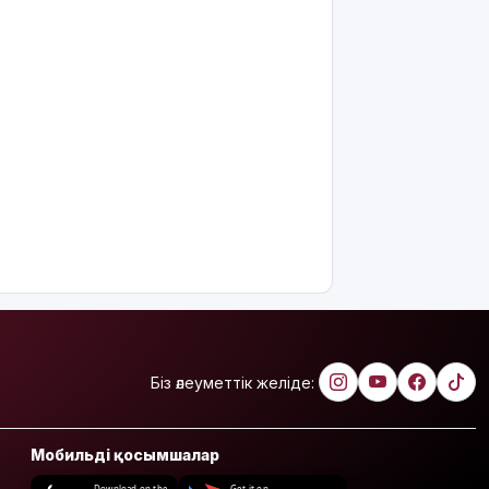
Біз әлеуметтік желіде:
Мобильді қосымшалар
Download on the
Get it on