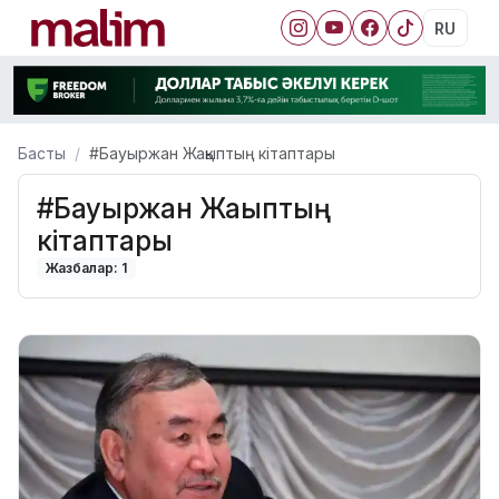
RU
Басты
#Бауыржан Жақыптың кітаптары
#Бауыржан Жақыптың
кітаптары
Жазбалар: 1