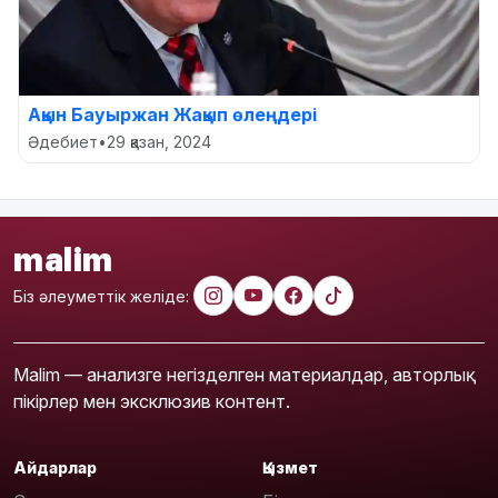
Ақын Бауыржан Жақып өлеңдері
Әдебиет
•
29 қазан, 2024
malim
Біз әлеуметтік желіде:
Malim — анализге негізделген материалдар, авторлық
пікірлер мен эксклюзив контент.
Айдарлар
Қызмет