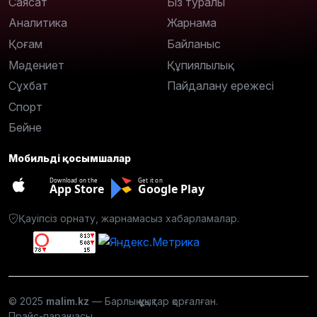
Саясат
Біз туралы
Аналитика
Жарнама
Қоғам
Байланыс
Мәдениет
Құпиялылық
Сұхбат
Пайдалану ережесі
Спорт
Бейне
Мобильді қосымшалар
Download on the
Get it on
App Store
Google Play
Қауіпсіз орнату, жарнамасыз хабарламалар.
© 2025
malim.kz
— Барлық құқықтар қорғалған.
Прайс-парақшасы