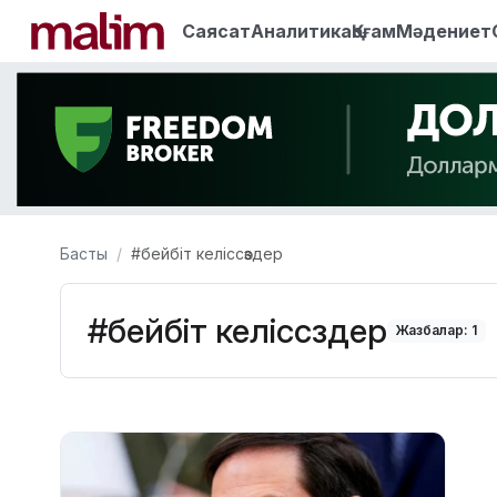
Саясат
Аналитика
Қоғам
Мәдениет
Басты
#бейбіт келіссөздер
#бейбіт келіссөздер
Жазбалар: 1