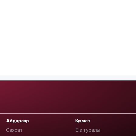
Айдарлар
Қызмет
Саясат
Біз туралы