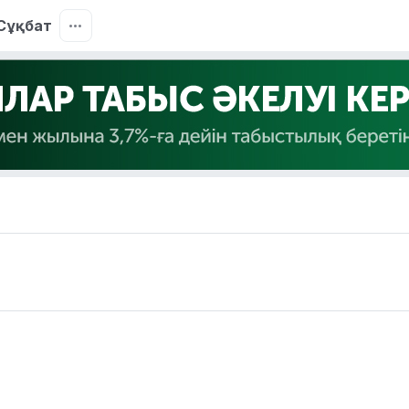
Сұқбат