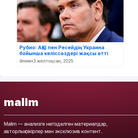
Рубио: АҚШ пен Ресейдің Украина
бойынша келіссөздері жақсы өтті
Әлем
•
3 желтоқсан, 2025
malim
Malim — анализге негізделген материалдар,
авторлық пікірлер мен эксклюзив контент.