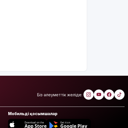
Біз әлеуметтік желіде:
Мобильді қосымшалар
Download on the
Get it on
App Store
Google Play