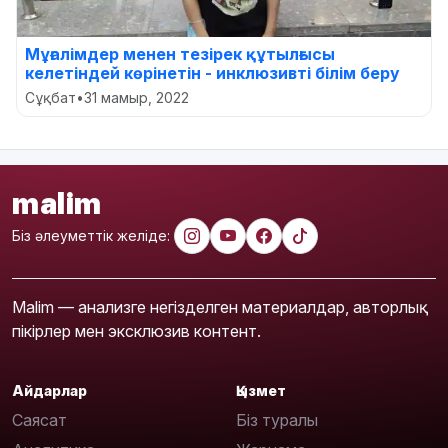
Мұғалімдер менен тезірек құтылғысы
келетіндей көрінетін - инклюзивті білім беру
Сұқбат
•
31 мамыр, 2022
malim
Біз әлеуметтік желіде:
Malim — анализге негізделген материалдар, авторлық
пікірлер мен эксклюзив контент.
Айдарлар
Қызмет
Саясат
Біз туралы