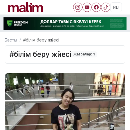
RU
Басты
#білім беру жүйесі
#білім беру жүйесі
Жазбалар: 1