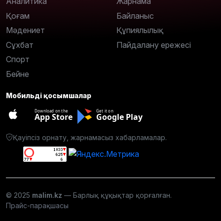
Аналитика
Жарнама
Қоғам
Байланыс
Мәдениет
Құпиялылық
Сұхбат
Пайдалану ережесі
Спорт
Бейне
Мобильді қосымшалар
Download on the
Get it on
App Store
Google Play
Қауіпсіз орнату, жарнамасыз хабарламалар.
© 2025
malim.kz
— Барлық құқықтар қорғалған.
Прайс-парақшасы