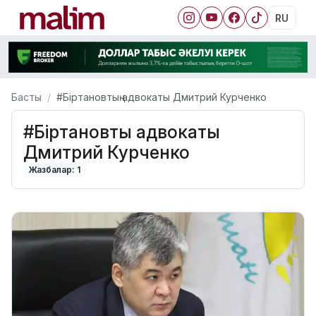
RU
Басты
#Біртановтың адвокаты Дмитрий Курченко
#Біртановтың адвокаты
Дмитрий Курченко
Жазбалар: 1