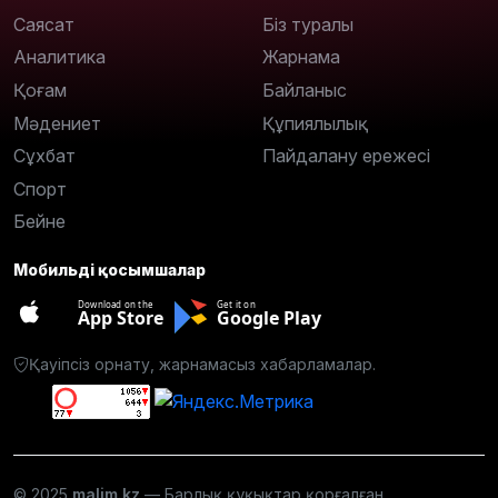
Саясат
Біз туралы
Аналитика
Жарнама
Қоғам
Байланыс
Мәдениет
Құпиялылық
Сұхбат
Пайдалану ережесі
Спорт
Бейне
Мобильді қосымшалар
Download on the
Get it on
App Store
Google Play
Қауіпсіз орнату, жарнамасыз хабарламалар.
© 2025
malim.kz
— Барлық құқықтар қорғалған.