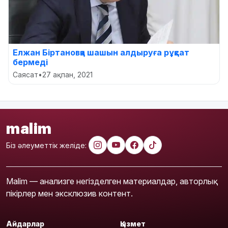
Елжан Біртановқа шашын алдыруға рұқсат
бермеді
Саясат
•
27 ақпан, 2021
malim
Біз әлеуметтік желіде:
Malim — анализге негізделген материалдар, авторлық
пікірлер мен эксклюзив контент.
Айдарлар
Қызмет