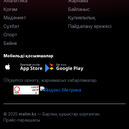
Аналитика
Жарнама
Қоғам
Байланыс
Мәдениет
Құпиялылық
Сұхбат
Пайдалану ережесі
Спорт
Бейне
Мобильді қосымшалар
Download on the
Get it on
App Store
Google Play
Қауіпсіз орнату, жарнамасыз хабарламалар.
© 2025
malim.kz
— Барлық құқықтар қорғалған.
Прайс-парақшасы