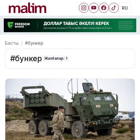
RU
Басты
#бункер
#бункер
Жазбалар: 1