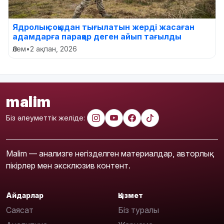
Ядролық соққыдан тығылатын жерді жасаған
адамдарға парақор деген айып тағылды
Әлем
•
2 ақпан, 2026
malim
Біз әлеуметтік желіде:
Malim — анализге негізделген материалдар, авторлық
пікірлер мен эксклюзив контент.
Айдарлар
Қызмет
Саясат
Біз туралы