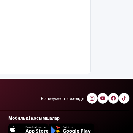
Біз әлеуметтік желіде:
Мобильді қосымшалар
Download on the
Get it on
App Store
Google Play