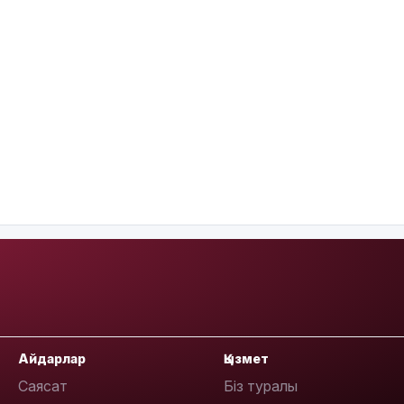
Айдарлар
Қызмет
Саясат
Біз туралы