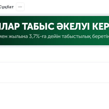
Сұқбат