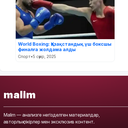
World Boxing: Қазақстандық үш боксшы
финалға жолдама алды
Спорт
•
5 сәуір, 2025
malim
Malim — анализге негізделген материалдар,
авторлық пікірлер мен эксклюзив контент.