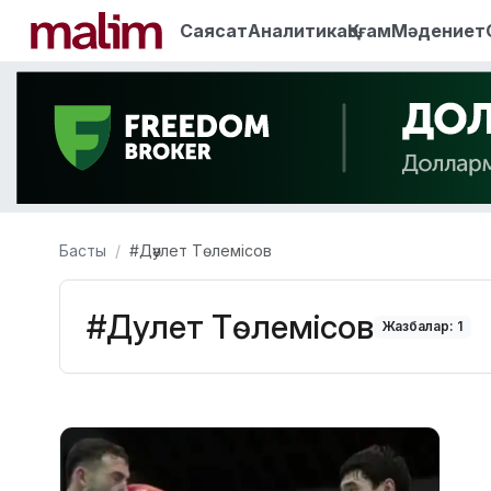
Саясат
Аналитика
Қоғам
Мәдениет
Басты
#Дәулет Төлемісов
#Дәулет Төлемісов
Жазбалар: 1