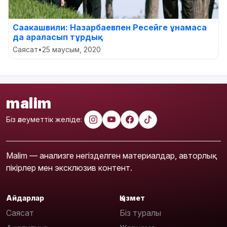
Саакашвили: Назарбаевпен Ресейге ұнамаса
да араласып тұрдық
Саясат
•
25 маусым, 2020
malim
Біз әлеуметтік желіде:
Malim — анализге негізделген материалдар, авторлық
пікірлер мен эксклюзив контент.
Айдарлар
Қызмет
Саясат
Біз туралы