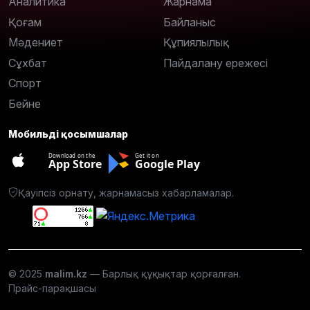
Аналитика
Жарнама
Қоғам
Байланыс
Мәдениет
Құпиялылық
Сұхбат
Пайдалану ережесі
Спорт
Бейне
Мобильді қосымшалар
Download on the
Get it on
App Store
Google Play
Қауіпсіз орнату, жарнамасыз хабарламалар.
© 2025
malim.kz
— Барлық құқықтар қорғалған.
Прайс-парақшасы