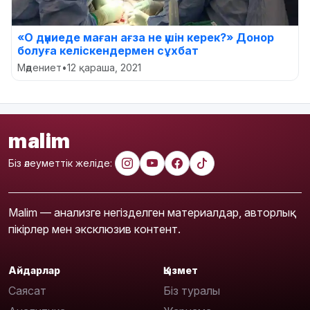
«О дүниеде маған ағза не үшін керек?» Донор
болуға келіскендермен сұхбат
Мәдениет
•
12 қараша, 2021
malim
Біз әлеуметтік желіде:
Malim — анализге негізделген материалдар, авторлық
пікірлер мен эксклюзив контент.
Айдарлар
Қызмет
Саясат
Біз туралы