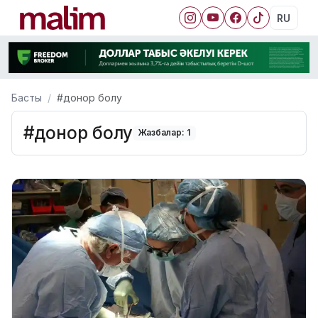
RU
Басты
#донор болу
#донор болу
Жазбалар: 1