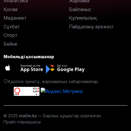
Аналитика
Жарнама
Қоғам
Байланыс
Мәдениет
Құпиялылық
Сұхбат
Пайдалану ережесі
Спорт
Бейне
Мобильді қосымшалар
Download on the
Get it on
App Store
Google Play
Қауіпсіз орнату, жарнамасыз хабарламалар.
© 2025
malim.kz
— Барлық құқықтар қорғалған.
Прайс-парақшасы