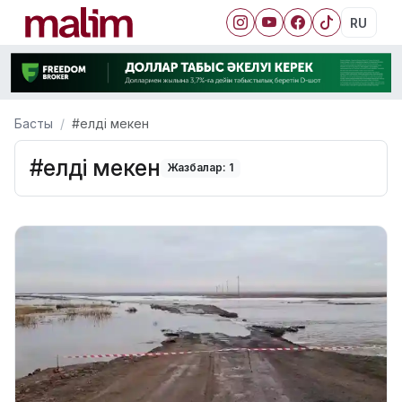
RU
Басты
#елді мекен
#елді мекен
Жазбалар: 1