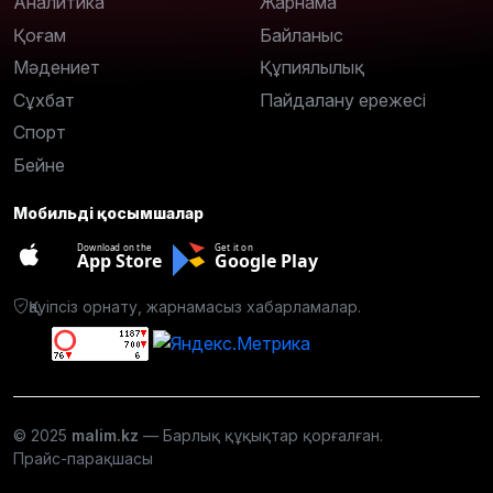
Аналитика
Жарнама
Қоғам
Байланыс
Мәдениет
Құпиялылық
Сұхбат
Пайдалану ережесі
Спорт
Бейне
Мобильді қосымшалар
Download on the
Get it on
App Store
Google Play
Қауіпсіз орнату, жарнамасыз хабарламалар.
© 2025
malim.kz
— Барлық құқықтар қорғалған.
Прайс-парақшасы