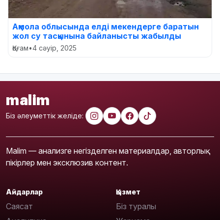
Ақмола облысында елді мекендерге баратын
жол су тасқынына байланысты жабылды
Қоғам
•
4 сәуір, 2025
malim
Біз әлеуметтік желіде:
Malim — анализге негізделген материалдар, авторлық
пікірлер мен эксклюзив контент.
Айдарлар
Қызмет
Саясат
Біз туралы