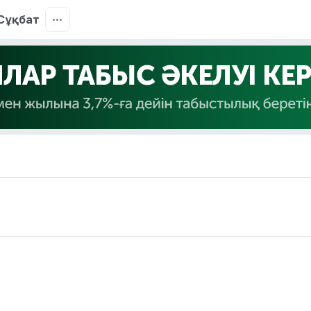
Сұқбат