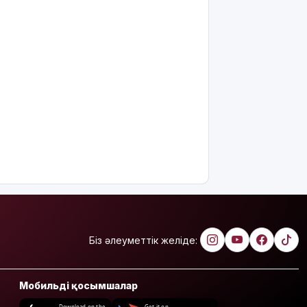
Біз әлеуметтік желіде:
Мобильді қосымшалар
Download on the
Get it on