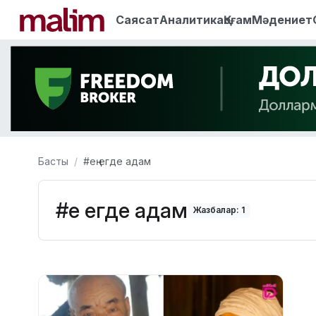
Саясат
Аналитика
Қоғам
Мәдениет
Басты
#ең егде адам
#ең егде адам
Жазбалар: 1