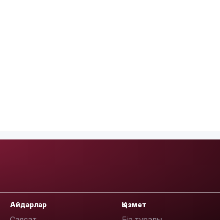
Айдарлар
Қызмет
Саясат
Біз туралы