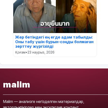
Жер бетіндегі ең егде адам табылды:
Оны табу үшін бұрын-соңды болмаған
зерттеу жүргізілді
Қоғам
•
23 наурыз, 2026
malim
Malim — анализге негізделген материалдар,
авторлық пікірлер мен эксклюзив контент.