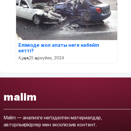
Елімізде жол апаты неге көбейіп
кетті?
Құқық
•
25 қыркүйек, 2024
malim
Malim — анализге негізделген материалдар,
авторлық пікірлер мен эксклюзив контент.