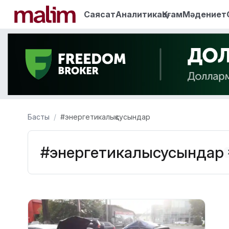
Саясат
Аналитика
Қоғам
Мәдениет
Басты
#энергетикалықсусындар
#энергетикалықсусындар