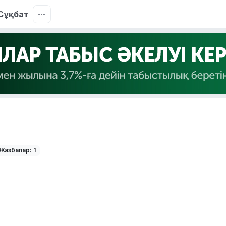
Сұқбат
Жазбалар: 1