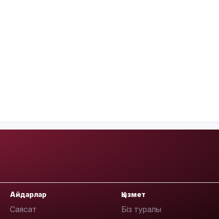
Айдарлар
Қызмет
Саясат
Біз туралы