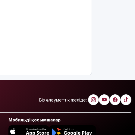
Біз әлеуметтік желіде:
Мобильді қосымшалар
Download on the
Get it on
App Store
Google Play