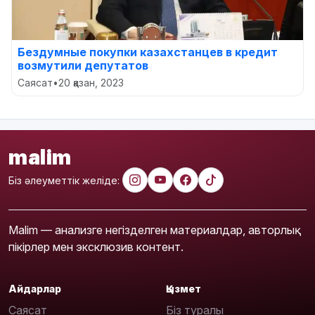
Бездумные покупки казахстанцев в кредит
возмутили депутатов
Саясат
•
20 қазан, 2023
malim
Біз әлеуметтік желіде:
Malim — анализге негізделген материалдар, авторлық
пікірлер мен эксклюзив контент.
Айдарлар
Қызмет
Саясат
Біз туралы