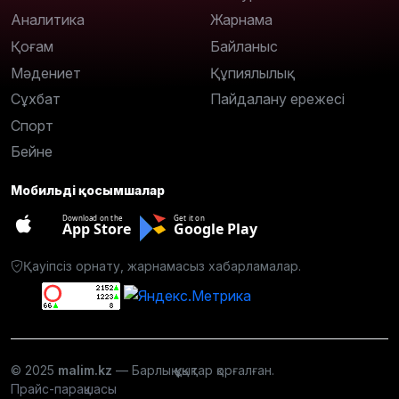
Аналитика
Жарнама
Қоғам
Байланыс
Мәдениет
Құпиялылық
Сұхбат
Пайдалану ережесі
Спорт
Бейне
Мобильді қосымшалар
Download on the
Get it on
App Store
Google Play
Қауіпсіз орнату, жарнамасыз хабарламалар.
© 2025
malim.kz
— Барлық құқықтар қорғалған.
Прайс-парақшасы