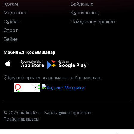
Қоғам
Байланыс
Мәдениет
Құпиялылық
Сұхбат
Пайдалану ережесі
Спорт
Бейне
Мобильді қосымшалар
Download on the
Get it on
App Store
Google Play
Қауіпсіз орнату, жарнамасыз хабарламалар.
© 2025
malim.kz
— Барлық құқықтар қорғалған.
Прайс-парақшасы