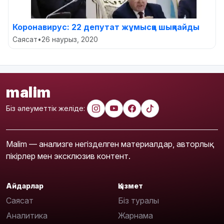
Коронавирус: 22 депутат жұмысқа шықпайды
Саясат
•
26 наурыз, 2020
malim
Біз әлеуметтік желіде:
Malim — анализге негізделген материалдар, авторлық
пікірлер мен эксклюзив контент.
Айдарлар
Қызмет
Саясат
Біз туралы
Аналитика
Жарнама