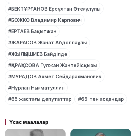
#БЕКТҰРҒАНОВ Ерсұлтан Өтеғұлұлы
#БОЖКО Владимир Карпович
#ЕРТАЕВ Бақытжан
#ЖАРАСОВ Жанат Абдоллаұлы
#ЖЫЛҚЫШИЕВ Байділдә
#ҚАРАҚҰСОВА Гүлжан Жанпейісқызы
#МУРАДОВ Ахмет Сейдарахманович
#Нұрлан Нығматуллин
#65 жастағы депутаттар
#65-тен асқандар
Ұқсас мақалалар