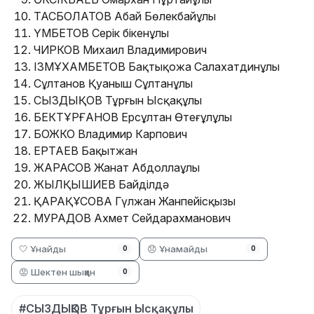
ТАСБОЛАТОВ Абай Бөлекбайұлы
ҮМБЕТОВ Серік Әбікенұлы
ЧИРКОВ Михаил Владимирович
ІЗМҰХАМБЕТОВ Бақтықожа Салахатдинұлы
Сұлтанов Қуаныш Сұлтанұлы
СЫЗДЫҚОВ Тұрғын Ысқақұлы
БЕКТҰРҒАНОВ Ерсұлтан Өтеғұлұлы
БОЖКО Владимир Карпович
ЕРТАЕВ Бақытжан
ЖАРАСОВ Жанат Абдоллаұлы
ЖЫЛҚЫШИЕВ Байділдә
ҚАРАҚҰСОВА Гүлжан Жанпейісқызы
МУРАДОВ Ахмет Сейдарахманович
🤍 Ұнайды
😞 Ұнамайды
0
0
😡 Шектен шыққан
0
#СЫЗДЫҚОВ Тұрғын Ысқақұлы