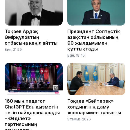
Тоқаев Ардақ
Президент Солтүстік
Әмірқұловтың
Қазақстан облысының
отбасына көңіл айтты
90 жылдығымен
құттықтады
Бүгін, 21:59
Бүгін, 18:45
160 мың педагог
Тоқаев «Бәйтерек»
ChatGPT Edu қызметін
холдингінің даму
тегін пайдалана алады
жоспарымен танысты
– «Әділет»
5 тамыз, 2026
партиясының