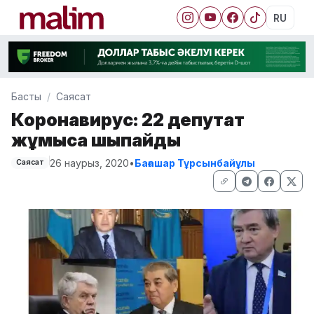
RU
Басты
Саясат
Коронавирус: 22 депутат
жұмысқа шықпайды
26 наурыз, 2020
•
Бағашар Тұрсынбайұлы
Саясат