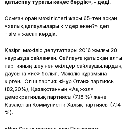
қатыспау туралы кеңес бердік», - деді.
Осыған орай мәжілістегі жасы 65-тен асқан
«халық қалаулылары кімдер екен?» деп
тізімін жасап көрдік.
Қазіргі мәжіліс депутаттары 2016 жылғы 20
наурызда сайланған. Сайлауға қатысқан алты
партияның үшеуінен өкілдер сайлаушылардың
даусына «ие» болып, Мәжіліс құрамына
кірген. Ол үш партия: «Нұр Отан» партиясы
(82,20%), Қазақстанның «Ақ жол»
демократиялық партиясы (7,18 %) және
Қазақстан Коммунистік Халық партиясы (7,14
%).
«Нұр Отан» партиясынан Парламент