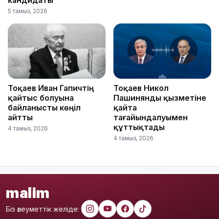
кандидаты
5 тамыз, 2026
Тоқаев Иван Гапичтің
Тоқаев Никол
қайтыс болуына
Пашинянды қызметіне
байланысты көңіл
қайта
айтты
тағайындалуымен
құттықтады
4 тамыз, 2026
4 тамыз, 2026
malim
Біз әлеуметтік желіде: