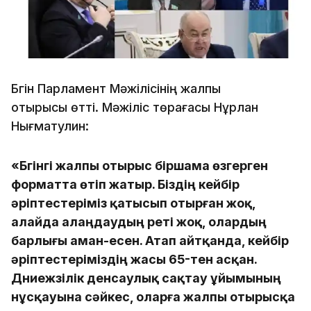
Бүгін Парламент Мәжілісінің жалпы
отырысы өтті. Мәжіліс төрағасы Нұрлан
Нығматулин:
«Бүгінгі жалпы отырыс біршама өзгерген
форматта өтіп жатыр. Біздің кейбір
әріптестеріміз қатысып отырған жоқ,
алайда алаңдаудың реті жоқ, олардың
барлығы аман-есен. Атап айтқанда, кейбір
әріптестеріміздің жасы 65-тен асқан.
Дүниежүзілік денсаулық сақтау ұйымының
нұсқауына сәйкес, оларға жалпы отырысқа