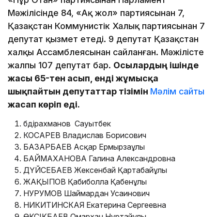
Мәжілісінде 84, «Ақ жол» партиясынан 7,
Қазақстан Коммунистік Халық партиясынан 7
депутат қызмет етеді. 9 депутат Қазақстан
халқы Ассамблеясынан сайланған. Мәжілісте
жалпы 107 депутат бар.
Осылардың ішінде
жасы 65-тен асып, енді жұмысқа
шықпайтын депутаттар тізімін
Мәлім сайты
жасап көріп еді.
Әбдірахманов Сауытбек
КОСАРЕВ Владислав Борисович
БАЗАРБАЕВ Асқар Ермырзаұлы
БАЙМАХАНОВА Галина Александровна
ДҮЙСЕБАЕВ Жексенбай Қартабайұлы
ЖАҚЫПОВ Қабиболла Қабенұлы
НУРУМОВ Шаймардан Усаинович
НИКИТИНСКАЯ Екатерина Сергеевна
ӨКСІКБАЕВ Омархан Нұртайұлы