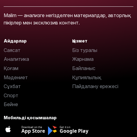
Malim — анализге негізделген материалдар, авторлық
пікірлер мен эксклюзив контент.
Айдарлар
Қызмет
Саясат
Біз туралы
Аналитика
Жарнама
Қоғам
Байланыс
Мәдениет
Құпиялылық
Сұхбат
Пайдалану ережесі
Спорт
Бейне
Мобильді қосымшалар
Download on the
Get it on
App Store
Google Play