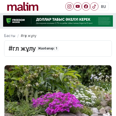
RU
Басты
#гүл жұлу
#гүл жұлу
Жазбалар: 1