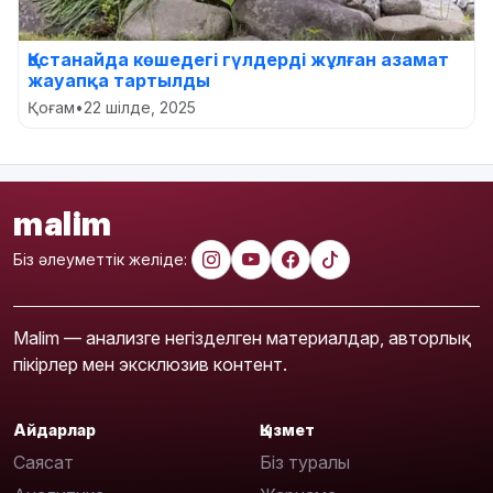
Қостанайда көшедегі гүлдерді жұлған азамат
жауапқа тартылды
Қоғам
•
22 шілде, 2025
malim
Біз әлеуметтік желіде:
Malim — анализге негізделген материалдар, авторлық
пікірлер мен эксклюзив контент.
Айдарлар
Қызмет
Саясат
Біз туралы