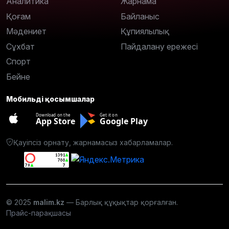
Аналитика
Жарнама
Қоғам
Байланыс
Мәдениет
Құпиялылық
Сұхбат
Пайдалану ережесі
Спорт
Бейне
Мобильді қосымшалар
Download on the
Get it on
App Store
Google Play
Қауіпсіз орнату, жарнамасыз хабарламалар.
© 2025
malim.kz
— Барлық құқықтар қорғалған.
Прайс-парақшасы