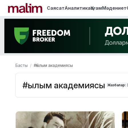
Саясат
Аналитика
Қоғам
Мәдениет
Басты
#Ғылым академиясы
#Ғылым академиясы
Жазбалар: 