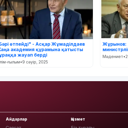
Бәрі өтпейді" - Асқар Жұмаділдаев
Жұрынов: 
аңа академия құрамына қатысты
министрліг
ұраққа жауап берді
Мәдениет
•
2
ілім-ғылым
•
9 сәуір, 2025
Айдарлар
Қызмет
Саясат
Біз туралы