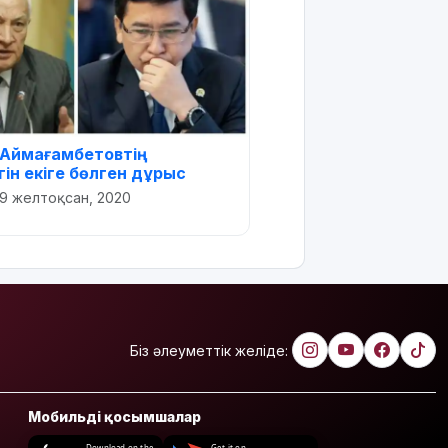
Аймағамбетовтің
ін екіге бөлген дұрыс
9 желтоқсан, 2020
Біз әлеуметтік желіде:
Мобильді қосымшалар
Download on the
Get it on