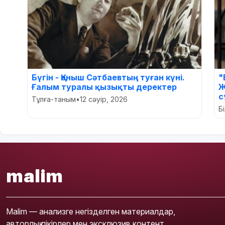
Бүгін - Қаныш Сәтбаевтың туған күні.
"
Ғалым туралы қызықты деректер
Ж
с
Тұлға-таным
•
12 сәуір, 2026
Б
malim
Malim — анализге негізделген материалдар,
авторлық пікірлер мен эксклюзив контент.