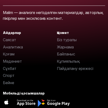
Malim — анализге негізделген материалдар, авторлық
пікірлер мен эксклюзив контент.
Айдарлар
Қызмет
Саясат
Біз туралы
Аналитика
Жарнама
Қоғам
Байланыс
Мәдениет
Құпиялылық
Сұхбат
Пайдалану ережесі
Спорт
Бейне
Мобильді қосымшалар
Download on the
Get it on
App Store
Google Play