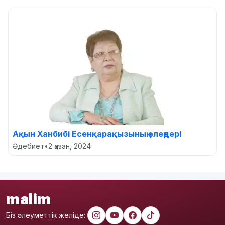
Ақын Ханбибі Есенқарақызының өлеңдері
Әдебиет
•
2 қазан, 2024
malim
Біз әлеуметтік желіде: