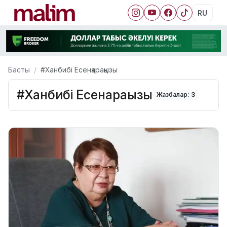
RU
Басты
#Ханбибі Есенқарақызы
#Ханбибі Есенқарақызы
Жазбалар: 3