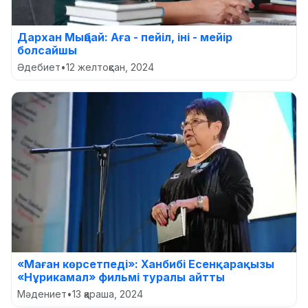
Дархан Мыңбай: Аға - пейіл, іні - мейір
болсайшы
Әдебиет
•
12 желтоқсан, 2024
«Маған көрсетпеді»: Ханбибі Есенқарақызы
«Нұрикамал» фильмі туралы айтты
Мәдениет
•
13 қараша, 2024