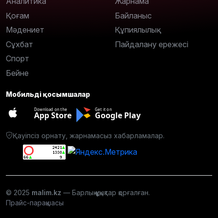
Аналитика
Жарнама
Қоғам
Байланыс
Мәдениет
Құпиялылық
Сұхбат
Пайдалану ережесі
Спорт
Бейне
Мобильді қосымшалар
Download on the
Get it on
App Store
Google Play
Қауіпсіз орнату, жарнамасыз хабарламалар.
© 2025
malim.kz
— Барлық құқықтар қорғалған.
Прайс-парақшасы