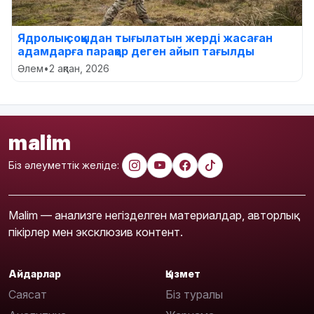
Ядролық соққыдан тығылатын жерді жасаған
адамдарға парақор деген айып тағылды
Әлем
•
2 ақпан, 2026
malim
Біз әлеуметтік желіде:
Malim — анализге негізделген материалдар, авторлық
пікірлер мен эксклюзив контент.
Айдарлар
Қызмет
Саясат
Біз туралы