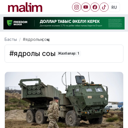
RU
Басты
#ядролық соққы
#ядролық соққы
Жазбалар: 1