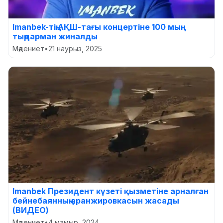
Imanbek-тің АҚШ-тағы концертіне 100 мың
тыңдарман жиналды
Мәдениет
•
21 наурыз, 2025
Imanbek Президент күзеті қызметіне арналған
бейнебаянның аранжировкасын жасады
(ВИДЕО)
Мәдениет
•
4 мамыр, 2024