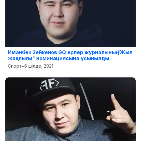
Иманбек Зейкенов GQ ерлер журналының "Жыл
жаңалығы" номинациясына ұсынылды
Спорт
•
6 шілде, 2021