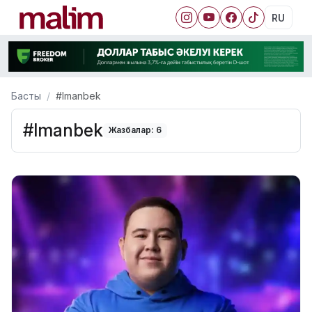
RU
Басты
#Imanbek
#Imanbek
Жазбалар: 6