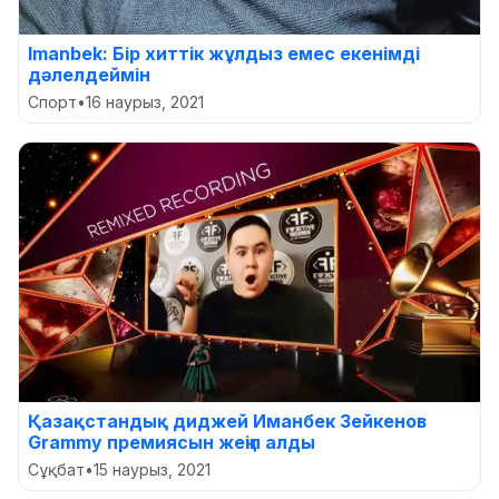
Imanbek: Бір хиттік жұлдыз емес екенімді
дәлелдеймін
Спорт
•
16 наурыз, 2021
Қазақстандық диджей Иманбек Зейкенов
Grammy премиясын жеңіп алды
Сұқбат
•
15 наурыз, 2021