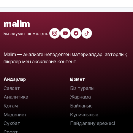
malim
Біз әлеуметтік желіде:
Malim — анализге негізделген материалдар, авторлық
пікірлер мен эксклюзив контент.
Айдарлар
Қызмет
Саясат
Біз туралы
Аналитика
Жарнама
Қоғам
Байланыс
Мәдениет
Құпиялылық
Сұхбат
Пайдалану ережесі
Спорт