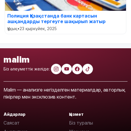
Полиция Қазақстанда банк картасын
ашқандарды тергеуге шақырып жатыр
Құқық
•
23 қыркүйек, 2025
malim
Біз әлеуметтік желіде:
Malim — анализге негізделген материалдар, авторлық
пікірлер мен эксклюзив контент.
Айдарлар
Қызмет
Саясат
Біз туралы