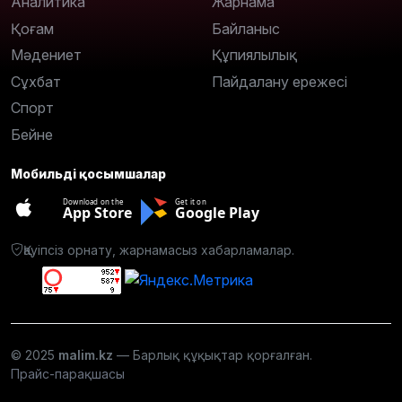
Аналитика
Жарнама
Қоғам
Байланыс
Мәдениет
Құпиялылық
Сұхбат
Пайдалану ережесі
Спорт
Бейне
Мобильді қосымшалар
Download on the
Get it on
App Store
Google Play
Қауіпсіз орнату, жарнамасыз хабарламалар.
© 2025
malim.kz
— Барлық құқықтар қорғалған.
Прайс-парақшасы