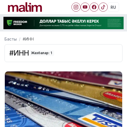
RU
Басты
#ИНН
#ИНН
Жазбалар: 1