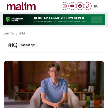
RU
Басты
#IQ
#IQ
Жазбалар: 1