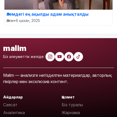
Әлемдегі ең ақылды адам анықталды
Әлем
•
6 қазан, 2025
malim
Біз әлеуметтік желіде:
Malim — анализге негізделген материалдар, авторлық
пікірлер мен эксклюзив контент.
Айдарлар
Қызмет
Саясат
Біз туралы
Аналитика
Жарнама