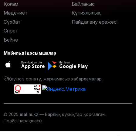
Қоғам
Байланыс
Мәдениет
Құпиялылық
Сұхбат
Пайдалану ережесі
Спорт
Бейне
Мобильді қосымшалар
Download on the
Get it on
App Store
Google Play
Қауіпсіз орнату, жарнамасыз хабарламалар.
© 2025
malim.kz
— Барлық құқықтар қорғалған.
Прайс-парақшасы