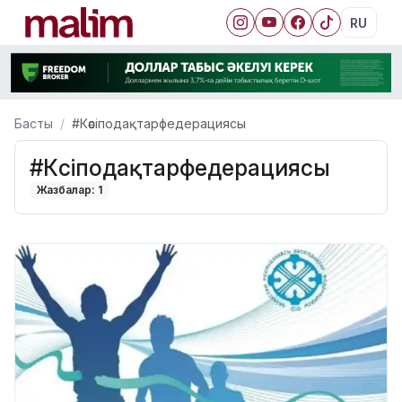
RU
Басты
#Кәсіподақтарфедерациясы
#Кәсіподақтарфедерациясы
Жазбалар: 1