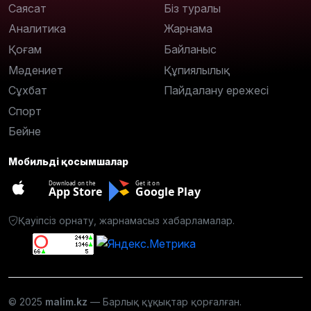
Саясат
Біз туралы
Аналитика
Жарнама
Қоғам
Байланыс
Мәдениет
Құпиялылық
Сұхбат
Пайдалану ережесі
Спорт
Бейне
Мобильді қосымшалар
Download on the
Get it on
App Store
Google Play
Қауіпсіз орнату, жарнамасыз хабарламалар.
© 2025
malim.kz
— Барлық құқықтар қорғалған.