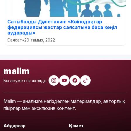
Сатыбалды Дәулеталин: «Кәсіподақтар
федерациясы жастар саясатына баса көңіл
аударады»
Саясат
•
29 тамыз, 2022
malim
Біз әлеуметтік желіде:
Malim — анализге негізделген материалдар, авторлық
пікірлер мен эксклюзив контент.
Айдарлар
Қызмет