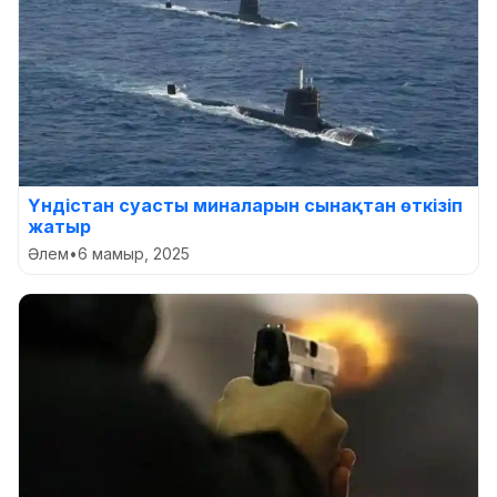
Үндістан суасты миналарын сынақтан өткізіп
жатыр
Әлем
•
6 мамыр, 2025