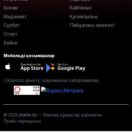
Қоғам
Байланыс
Мәдениет
Құпиялылық
Сұхбат
Пайдалану ережесі
Спорт
Бейне
Мобильді қосымшалар
Download on the
Get it on
App Store
Google Play
Қауіпсіз орнату, жарнамасыз хабарламалар.
© 2025
malim.kz
— Барлық құқықтар қорғалған.
Прайс-парақшасы