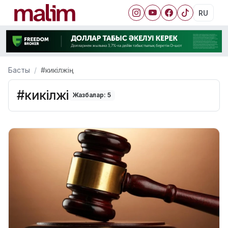
RU
Басты
#кикілжің
#кикілжің
Жазбалар: 5