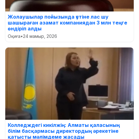
Жолаушылар пойызында үстіне лас шу
шашыраған азамат компаниядан 3 млн теңге
өндіріп алды
Оқиға
•
24 мамыр, 2026
Колледждегі кикілжің: Алматы қаласының
білім басқармасы директордың әрекетіне
қатысты мәлімдеме жасады