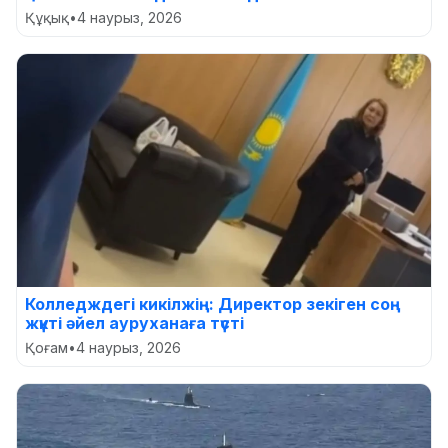
Құқық
•
4 наурыз, 2026
Колледждегі кикілжің: Директор зекіген соң
жүкті әйел ауруханаға түсті
Қоғам
•
4 наурыз, 2026