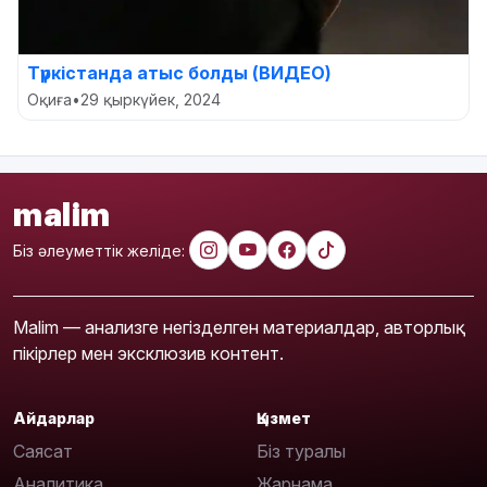
Түркістанда атыс болды (ВИДЕО)
Оқиға
•
29 қыркүйек, 2024
malim
Біз әлеуметтік желіде:
Malim — анализге негізделген материалдар, авторлық
пікірлер мен эксклюзив контент.
Айдарлар
Қызмет
Саясат
Біз туралы
Аналитика
Жарнама