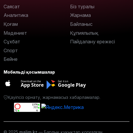
Саясат
Біз туралы
Аналитика
Жарнама
Қоғам
Байланыс
Мәдениет
Құпиялылық
Сұхбат
Пайдалану ережесі
Спорт
Бейне
Мобильді қосымшалар
Download on the
Get it on
App Store
Google Play
Қауіпсіз орнату, жарнамасыз хабарламалар.
© 2025
malim.kz
— Барлық құқықтар қорғалған.