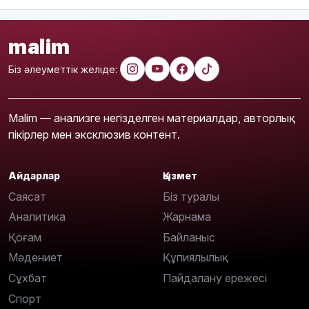
malim
Біз әлеуметтік желіде:
Malim — анализге негізделген материалдар, авторлық
пікірлер мен эксклюзив контент.
Айдарлар
Қызмет
Саясат
Біз туралы
Аналитика
Жарнама
Қоғам
Байланыс
Мәдениет
Құпиялылық
Сұхбат
Пайдалану ережесі
Спорт