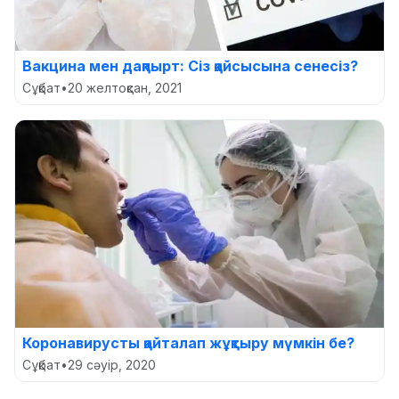
Вакцина мен дақпырт: Сіз қайсысына сенесіз?
Сұқбат
•
20 желтоқсан, 2021
Коронавирусты қайталап жұқтыру мүмкін бе?
Сұқбат
•
29 сәуір, 2020