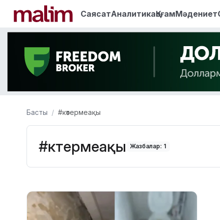
Саясат
Аналитика
Қоғам
Мәдениет
Басты
#көтермеақы
#көтермеақы
Жазбалар: 1