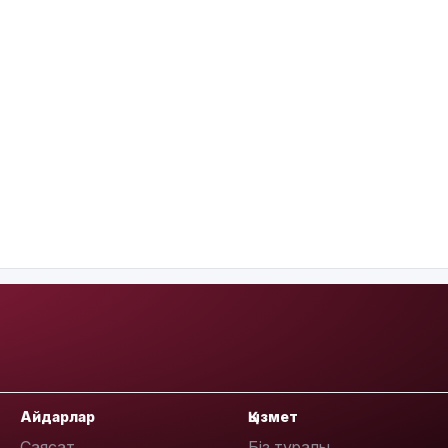
Айдарлар
Қызмет
Саясат
Біз туралы