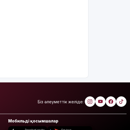
Біз әлеуметтік желіде:
Мобильді қосымшалар
Download on the
Get it on