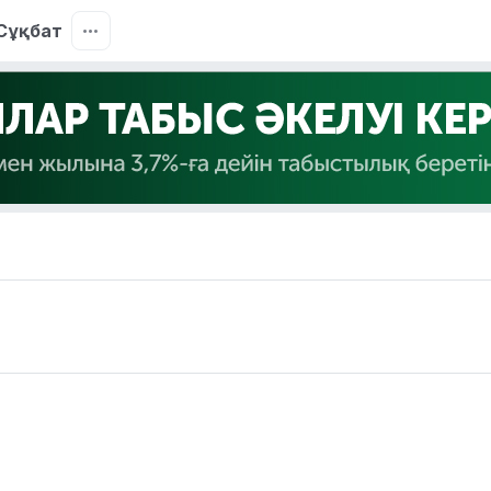
Сұқбат