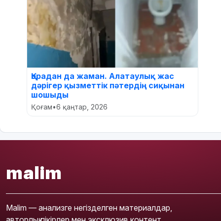
Қорадан да жаман. Алатаулық жас
дәрігер қызметтік пәтердің сиқынан
шошыды
Қоғам
•
6 қаңтар, 2026
malim
Malim — анализге негізделген материалдар,
авторлық пікірлер мен эксклюзив контент.